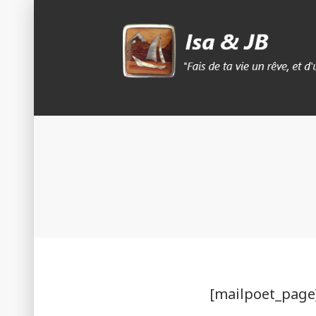
Skip
to
content
Isa & Jb blog
[mailpoet_page