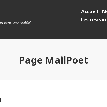
Accueil
No
Les réseaux
Page MailPoet
]