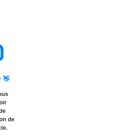
 👋
ous
oir
de
ion de
le.