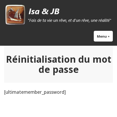
Skip
Isa & Jb blog
to
content
Menu
+
exp
col
Réinitialisation du mot
de passe
[ultimatemember_password]