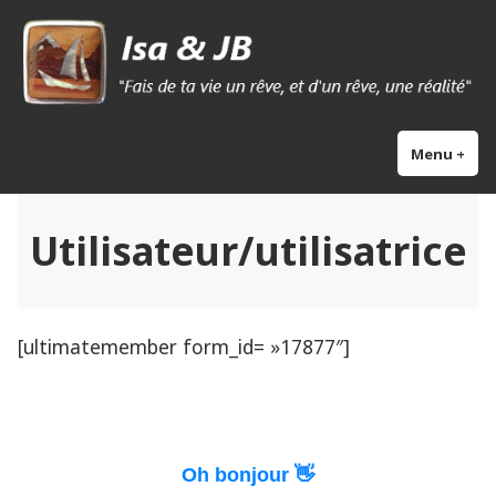
Skip
Isa & Jb blog
to
content
Menu
+
exp
col
Utilisateur/utilisatrice
[ultimatemember form_id= »17877″]
Oh bonjour 👋