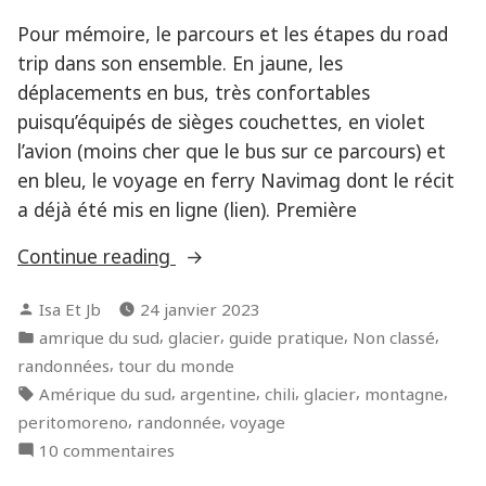
Pour mémoire, le parcours et les étapes du road
trip dans son ensemble. En jaune, les
déplacements en bus, très confortables
puisqu’équipés de sièges couchettes, en violet
l’avion (moins cher que le bus sur ce parcours) et
en bleu, le voyage en ferry Navimag dont le récit
a déjà été mis en ligne (lien). Première
« Notre
Continue reading
road-
Posted
Isa Et Jb
24 janvier 2023
trip
by
Posted
,
,
,
,
amrique du sud
glacier
guide pratique
Non classé
en
in
,
randonnées
tour du monde
Patagonie
Tags:
,
,
,
,
,
Amérique du sud
argentine
chili
glacier
montagne
(3)
,
,
peritomoreno
randonnée
voyage
Le
sur
10 commentaires
massif
Notre