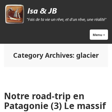
Skip
Isa & Jb blog
to
content
Menu
+
exp
col
Category Archives:
glacier
Notre road-trip en
Patagonie (3) Le massif