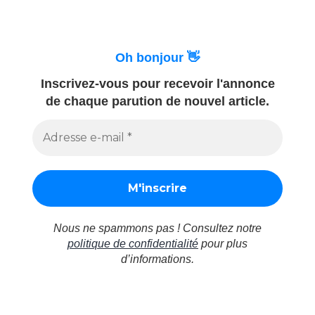
du
road-
Fitz
trip
Roy
en
Oh bonjour 👋
/
Patagonie
le
(3)
Inscrivez-vous pour recevoir l'annonce
Le
Perito
de chaque parution de nouvel article.
massif
Moreno
du
/
Fitz
Torres
Roy
del
/
Païne »
le
Perito
Nous ne spammons pas ! Consultez notre
Moreno
politique de confidentialité
pour plus
/
d’informations.
Torres
del
Païne