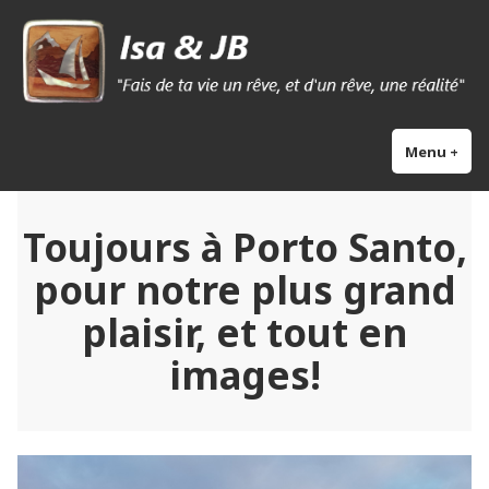
Skip
Isa & Jb blog
to
content
Menu
+
exp
col
Toujours à Porto Santo,
pour notre plus grand
plaisir, et tout en
images!