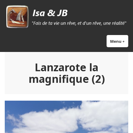
Skip
Isa & Jb blog
to
content
Menu
+
exp
col
Lanzarote la
magnifique (2)