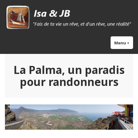
Skip
Isa & Jb blog
to
content
Menu
+
exp
col
La Palma, un paradis
pour randonneurs