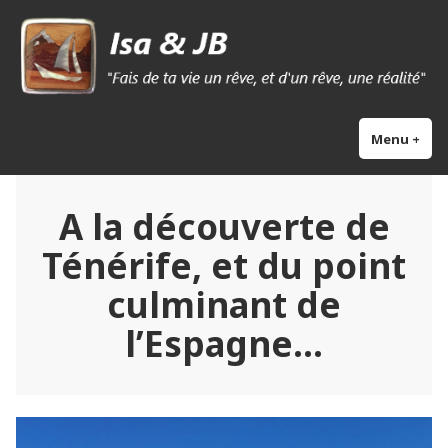
Skip
Isa & Jb blog
to
content
Menu
+
exp
col
A la découverte de
Ténérife, et du point
culminant de
l’Espagne…