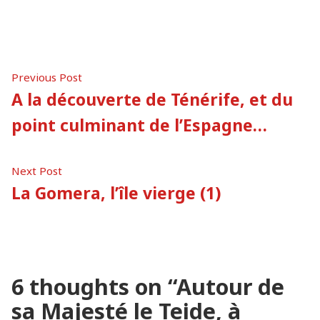
by
in
Navigation
Previous
Previous Post
post:
A la découverte de Ténérife, et du
de
point culminant de l’Espagne…
l’article
Next
Next Post
post:
La Gomera, l’île vierge (1)
6 thoughts on “
Autour de
sa Majesté le Teide, à