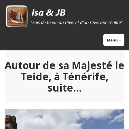
Skip
Isa & Jb blog
to
content
Menu
+
exp
col
Autour de sa Majesté le
Teide, à Ténérife,
suite…