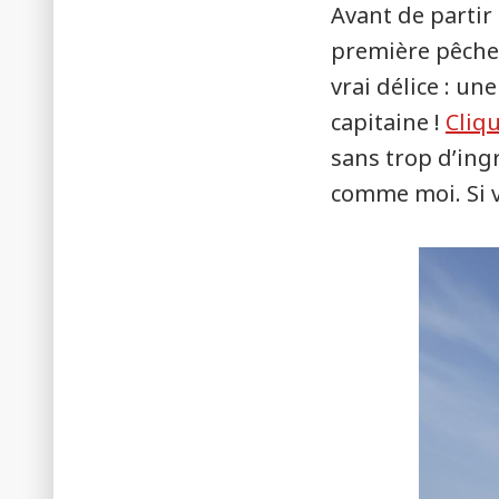
Avant de partir 
première pêche 
vrai délice : u
capitaine !
Cliq
sans trop d’ing
comme moi. Si v