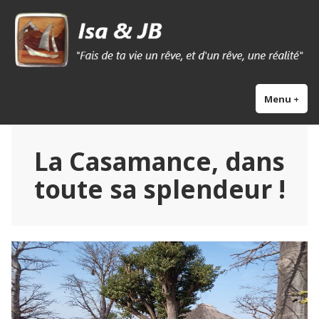
Skip
Isa & Jb blog
to
content
Menu
+
exp
col
La Casamance, dans
toute sa splendeur !