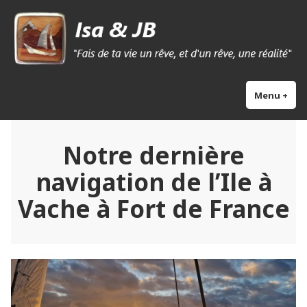
Skip
Isa & Jb blog
to
content
Menu
+
exp
col
Notre dernière
navigation de l’Ile à
Vache à Fort de France