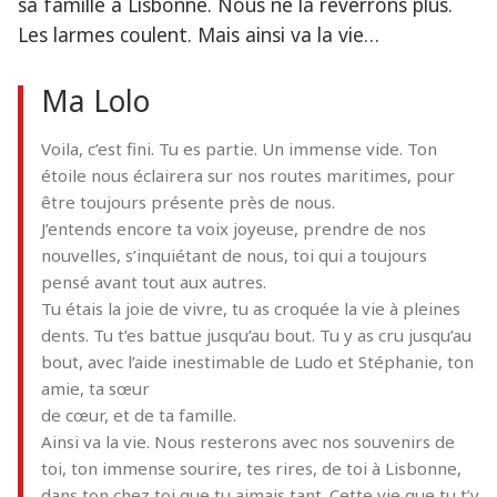
sa famille à Lisbonne. Nous ne la reverrons plus.
Les larmes coulent. Mais ainsi va la vie…
Ma Lolo
Voila, c’est fini. Tu es partie. Un immense vide. Ton
étoile nous éclairera sur nos routes maritimes, pour
être toujours présente près de nous.
J’entends encore ta voix joyeuse, prendre de nos
nouvelles, s’inquiétant de nous, toi qui a toujours
pensé avant tout aux autres.
Tu étais la joie de vivre, tu as croquée la vie à pleines
dents. Tu t’es battue jusqu’au bout. Tu y as cru jusqu’au
bout, avec l’aide inestimable de Ludo et Stéphanie, ton
amie, ta sœur
de cœur, et de ta famille.
Ainsi va la vie. Nous resterons avec nos souvenirs de
toi, ton immense sourire, tes rires, de toi à Lisbonne,
dans ton chez toi que tu aimais tant. Cette vie que tu t’y