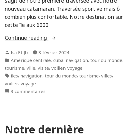
s’agit de notre première traversée avec notre
nouveau catamaran. Traversée sportive mais ô
combien plus confortable. Notre destination sur
cette île aux 6000
« Cuba,
Continue reading
l’île
Posted
Isa Et Jb
3 février 2024
aux
by
Posted
,
,
,
,
Amérique centrale
cuba
navigation
tour du monde
6000
in
,
,
,
,
tourisme
ville
visite
voilier
voyage
kilomètres
Tags:
,
,
,
,
,
îles
navigation
tour du monde
tourisme
villes
de
,
voilier
voyage
côtes
sur
3 commentaires
(décembre
Cuba,
2023) »
l’île
aux
6000
Notre dernière
kilomètres
de