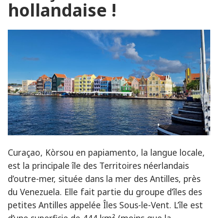
hollandaise !
!
Curaçao, Kòrsou en papiamento, la langue locale,
est la principale île des Territoires néerlandais
d’outre-mer, située dans la mer des Antilles, près
du Venezuela. Elle fait partie du groupe d’îles des
petites Antilles appelée Îles Sous-le-Vent. L’île est
d’une superficie de 444 km² (moins que la