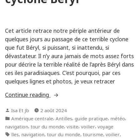
Cet article retrace notre périple antérieur de
quelques jours au passage de ce terrible cyclone
que fut Béryl, si puissant, si inattendu, si
dévastateur. Il n’y aura jamais de mots assez forts
pour décrire la terrible réalité de l’après Béryl dans
ces iles paradisiaques. C’est pourquoi, par ces
quelques lignes et photos, je veux retracer
« Les
Continue reading
Grenadines
Posted
Isa Et Jb
2 août 2024
et
by
Posted
,
,
,
,
Amérique centrale
Antilles
guide pratique
météo
Carriacou,
in
,
,
,
,
navigation
tour du monde
visite
voilier
voyage
avant
Tags:
,
,
,
,
,
îles
navigation
tour du monde
tourisme
voilier
le