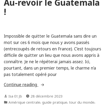
Au-revoir le Guatemala
Maverick
3,
!
entre
Guatemala
et
Cuba
Impossible de quitter le Guatemala sans dire un
mot sur ces 6 mois que nous y avons passés
(entrecoupés de retours en France). C’est toujours
difficile de quitter un lieu que nous avons appris à
connaître. Je ne le répéterai jamais assez. Ici,
pourtant, dans un premier temps, le charme n’a
pas totalement opéré pour
« Au-
Continue reading
revoir
Posted
Isa Et Jb
28 décembre 2023
le
by
Posted
,
,
,
Amérique centrale
guide pratique
tour du monde
Guatemala