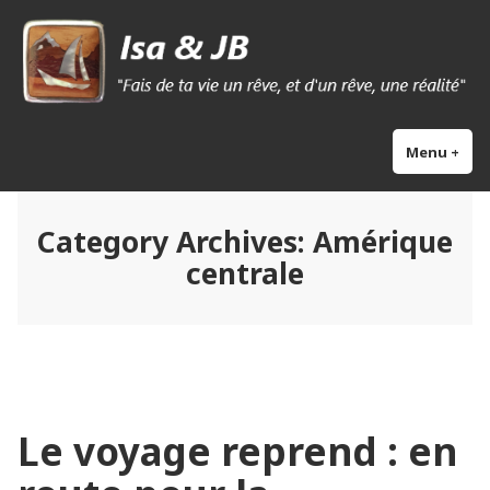
Skip
Isa & Jb blog
to
content
Menu
+
exp
col
Category Archives:
Amérique
centrale
Le voyage reprend : en