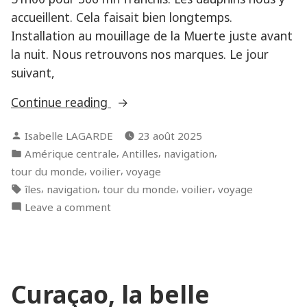
accueillent. Cela faisait bien longtemps.
Installation au mouillage de la Muerte juste avant
la nuit. Nous retrouvons nos marques. Le jour
suivant,
« Irrésistible
Continue reading
Blanquilla,
Posted
Isabelle LAGARDE
23 août 2025
pour
by
Posted
,
,
,
Amérique centrale
Antilles
navigation
la
in
,
,
tour du monde
voilier
voyage
dernière
Tags:
,
,
,
,
îles
navigation
tour du monde
voilier
voyage
fois
on
Leave a comment
! »
Irrésistible
Blanquilla,
pour
la
Curaçao, la belle
dernière
fois