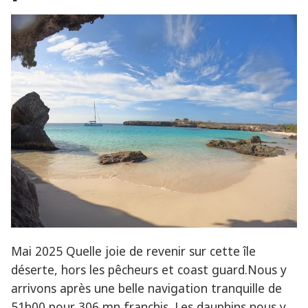
la
Vela
Colombie,
! »
via
le
cabo
de
Vela
!
Mai 2025 Quelle joie de revenir sur cette île
déserte, hors les pêcheurs et coast guard.Nous y
arrivons après une belle navigation tranquille de
51h00 pour 306 mn franchis. Les dauphins nous y