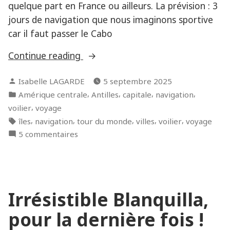
quelque part en France ou ailleurs. La prévision : 3
jours de navigation que nous imaginons sportive
car il faut passer le Cabo
« Le
Continue reading
voyage
Posted
Isabelle LAGARDE
5 septembre 2025
reprend
by
Posted
,
,
,
,
Amérique centrale
Antilles
capitale
navigation
:
in
,
voilier
voyage
en
Tags:
,
,
,
,
,
îles
navigation
tour du monde
villes
voilier
voyage
route
sur
5 commentaires
pour
Le
la
voyage
Colombie,
reprend
via
:
le
Irrésistible Blanquilla,
en
cabo
route
pour la dernière fois !
pour
de