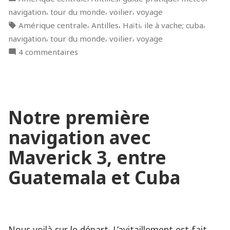
de
in
,
,
,
navigation
tour du monde
voilier
voyage
l’Ile
Tags:
,
,
,
,
Amérique centrale
Antilles
Haïti
ile à vache; cuba
à
,
,
,
navigation
tour du monde
voilier
voyage
Vache
sur
4 commentaires
à
Notre
Fort
dernière
de
navigation
France »
de
Notre première
l’Ile
à
navigation avec
Vache
à
Maverick 3, entre
Fort
Guatemala et Cuba
de
France
Nous voilà sur le départ. L’avitaillement est fait