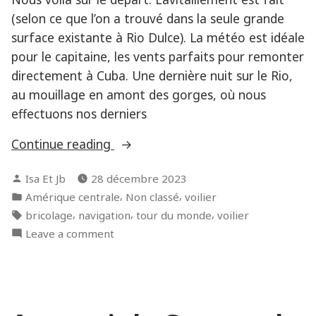
(selon ce que l’on a trouvé dans la seule grande
surface existante à Rio Dulce). La météo est idéale
pour le capitaine, les vents parfaits pour remonter
directement à Cuba. Une dernière nuit sur le Rio,
au mouillage en amont des gorges, où nous
effectuons nos derniers
« Notre
Continue reading
première
Posted
Isa Et Jb
28 décembre 2023
navigation
by
Posted
,
,
Amérique centrale
Non classé
voilier
avec
in
Tags:
,
,
,
bricolage
navigation
tour du monde
voilier
Maverick
on
Leave a comment
3,
Notre
entre
première
Guatemala
navigation
et
avec
Cuba »