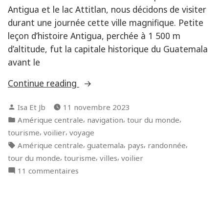
Antigua et le lac Attitlan, nous décidons de visiter
durant une journée cette ville magnifique. Petite
leçon d’histoire Antigua, perchée à 1 500 m
d’altitude, fut la capitale historique du Guatemala
avant le
« Retour
Continue reading
sur
Posted
Isa Et Jb
11 novembre 2023
Maverick
by
Posted
,
,
,
Amérique centrale
navigation
tour du monde
en
in
,
,
tourisme
voilier
voyage
passant
Tags:
,
,
,
,
Amérique centrale
guatemala
pays
randonnée
par
,
,
,
tour du monde
tourisme
villes
voilier
l’incontournable
sur
11 commentaires
Antigua »
Retour
sur
Maverick
en