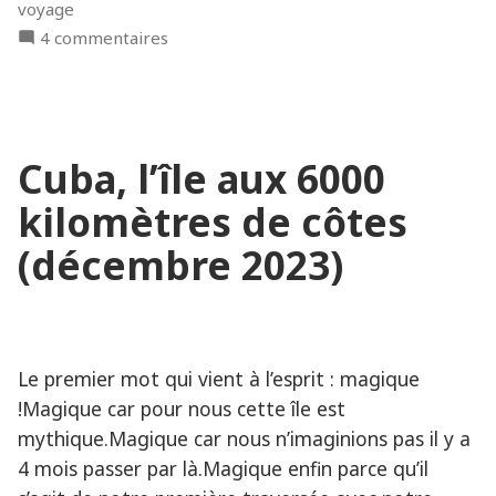
voyage
cyclone
sur
4 commentaires
Béryl »
Les
Grenadines
et
Carriacou,
Cuba, l’île aux 6000
avant
le
kilomètres de côtes
cyclone
Béryl
(décembre 2023)
Le premier mot qui vient à l’esprit : magique
!Magique car pour nous cette île est
mythique.Magique car nous n’imaginions pas il y a
4 mois passer par là.Magique enfin parce qu’il