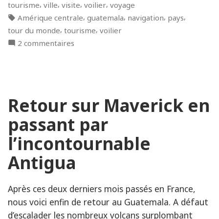
in
,
,
,
,
tourisme
ville
visite
voilier
voyage
! »
Tags:
,
,
,
,
Amérique centrale
guatemala
navigation
pays
,
,
tour du monde
tourisme
voilier
sur
2 commentaires
Au-
revoir
le
Guatemala
Retour sur Maverick en
!
passant par
l’incontournable
Antigua
Après ces deux derniers mois passés en France,
nous voici enfin de retour au Guatemala. A défaut
d’escalader les nombreux volcans surplombant