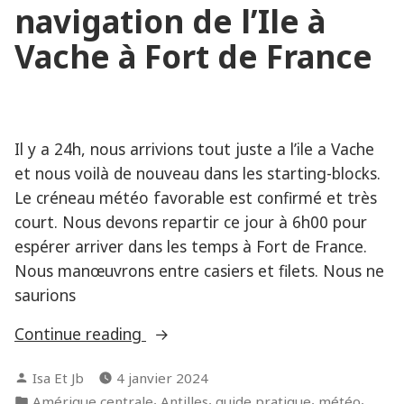
navigation de l’Ile à
côtes
(décembre
Vache à Fort de France
2023)
Il y a 24h, nous arrivions tout juste a l’ile a Vache
et nous voilà de nouveau dans les starting-blocks.
Le créneau météo favorable est confirmé et très
court. Nous devons repartir ce jour à 6h00 pour
espérer arriver dans les temps à Fort de France.
Nous manœuvrons entre casiers et filets. Nous ne
saurions
« Notre
Continue reading
dernière
Posted
Isa Et Jb
4 janvier 2024
navigation
by
Posted
,
,
,
,
Amérique centrale
Antilles
guide pratique
météo