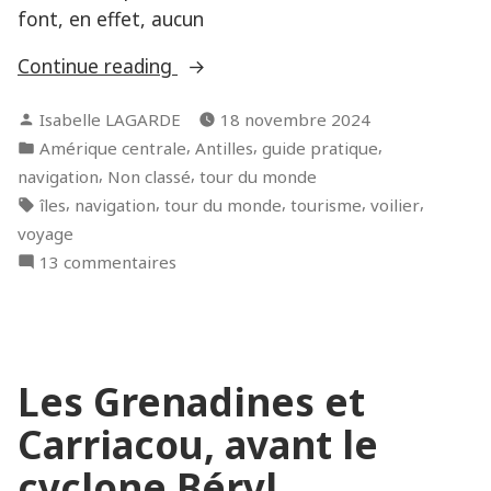
font, en effet, aucun
« Chantier
Continue reading
à
Posted
Isabelle LAGARDE
18 novembre 2024
Chagaramas,
by
Posted
,
,
,
Amérique centrale
Antilles
guide pratique
Trinité
in
,
,
navigation
Non classé
tour du monde
et
Tags:
,
,
,
,
,
îles
navigation
tour du monde
tourisme
voilier
Tobago
voyage
(aout
sur
13 commentaires
2024) »
Chantier
à
Chagaramas,
Trinité
Les Grenadines et
et
Tobago
Carriacou, avant le
(aout
2024)
cyclone Béryl