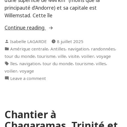
principauté d’Andorre) et sa capitale est
Willemstad. Cette île
« Curaçao,
Continue reading
la
Posted
Isabelle LAGARDE
8 juillet 2025
belle
by
Posted
,
,
,
,
Amérique centrale
Antilles
navigation
randonnées
hollandaise
in
,
,
,
,
,
tour du monde
tourisme
ville
visite
voilier
voyage
! »
Tags:
,
,
,
,
,
îles
navigation
tour du monde
tourisme
villes
,
voilier
voyage
on
Leave a comment
Curaçao,
la
belle
hollandaise
Chantier à
!
Chagaramas, Trinité et