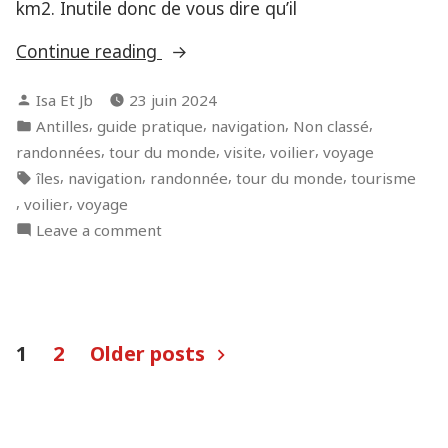
km2. Inutile donc de vous dire qu’il
« Saba,
Continue reading
le
Posted
Isa Et Jb
23 juin 2024
caillou
by
Posted
,
,
,
,
Antilles
guide pratique
navigation
Non classé
sauvage
in
,
,
,
,
randonnées
tour du monde
visite
voilier
voyage
des
Tags:
,
,
,
,
îles
navigation
randonnée
tour du monde
tourisme
Caraïbes
,
,
voilier
voyage
et
on
Leave a comment
Montserrat,
Saba,
la
le
« Pompeï
caillou
des
sauvage
Pagination
Caraïbes » »
des
1
2
Older posts
Caraïbes
des
et
publications
Montserrat,
la