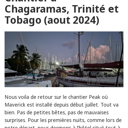
Béquia »
par
Chagaramas, Trinité et
Union,
les
Tobago (aout 2024)
Tobago
Cays
et
Béquia
Nous voila de retour sur le chantier Peak où
Maverick est installé depuis début juillet. Tout va
bien. Pas de petites bêtes, pas de mauvaises
surprises. Pour les premières nuits, comme lors de
notre départ, nous dormons à l’hôtel situé tout à