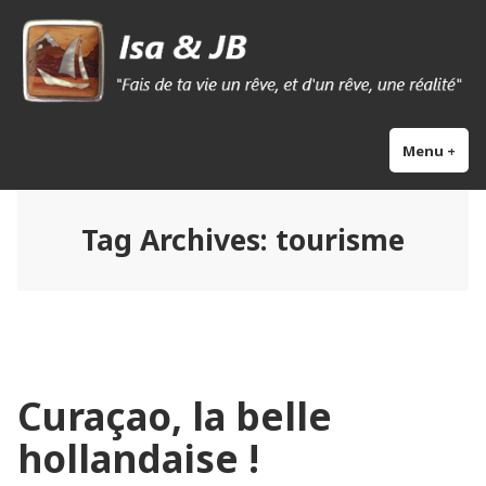
Skip
Isa & Jb blog
to
content
Menu
+
exp
col
Tag Archives:
tourisme
Curaçao, la belle
hollandaise !