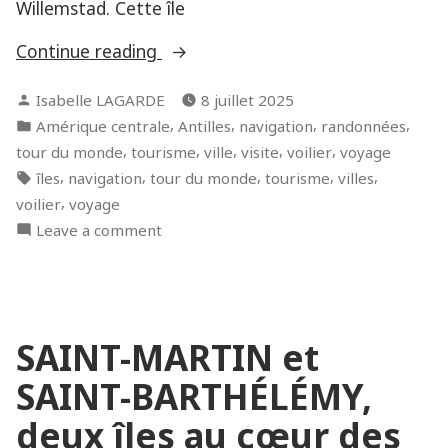
Willemstad. Cette île
« Curaçao,
Continue reading
la
Posted
Isabelle LAGARDE
8 juillet 2025
belle
by
Posted
,
,
,
,
Amérique centrale
Antilles
navigation
randonnées
hollandaise
in
,
,
,
,
,
tour du monde
tourisme
ville
visite
voilier
voyage
! »
Tags:
,
,
,
,
,
îles
navigation
tour du monde
tourisme
villes
,
voilier
voyage
on
Leave a comment
Curaçao,
la
belle
hollandaise
SAINT-MARTIN et
!
SAINT-BARTHÉLÉMY,
deux îles au cœur des