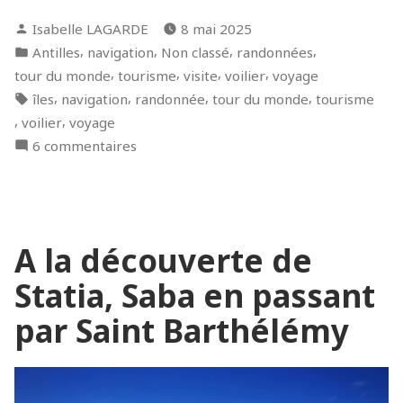
en
Posted
Isabelle LAGARDE
8 mai 2025
famille
by
Posted
,
,
,
,
Antilles
navigation
Non classé
randonnées
entre
in
,
,
,
,
tour du monde
tourisme
visite
voilier
voyage
Saint
Tags:
,
,
,
,
îles
navigation
randonnée
tour du monde
tourisme
Martin
,
,
voilier
voyage
et
sur
6 commentaires
Saint-
Vacances
Barthélémy »
en
famille
entre
A la découverte de
Saint
Martin
Statia, Saba en passant
et
Saint-
par Saint Barthélémy
Barthélémy