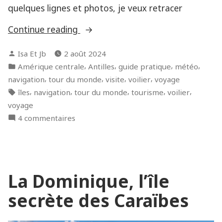
quelques lignes et photos, je veux retracer
« Les
Continue reading
Grenadines
Posted
Isa Et Jb
2 août 2024
et
by
Posted
,
,
,
,
Amérique centrale
Antilles
guide pratique
météo
Carriacou,
in
,
,
,
,
navigation
tour du monde
visite
voilier
voyage
avant
Tags:
,
,
,
,
,
îles
navigation
tour du monde
tourisme
voilier
le
voyage
cyclone
sur
4 commentaires
Béryl »
Les
Grenadines
et
Carriacou,
La Dominique, l’île
avant
le
secrète des Caraïbes
cyclone
Béryl