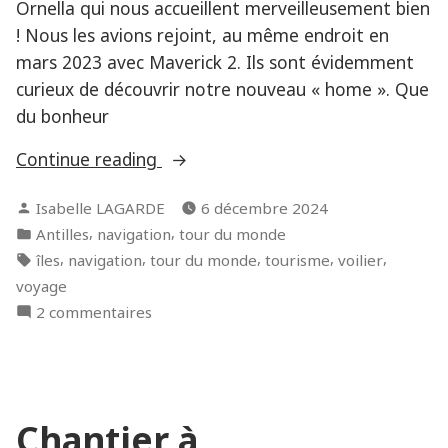
Ornella qui nous accueillent merveilleusement bien
! Nous les avions rejoint, au même endroit en
mars 2023 avec Maverick 2. Ils sont évidemment
curieux de découvrir notre nouveau « home ». Que
du bonheur
« Direction
Continue reading
la
Posted
Isabelle LAGARDE
6 décembre 2024
Martinique,
by
Posted
,
,
Antilles
navigation
tour du monde
en
in
Tags:
,
,
,
,
,
îles
navigation
tour du monde
tourisme
voilier
passant
voyage
par
sur
2 commentaires
Union,
Direction
les
la
Tobago
Martinique,
Cays
en
et
Chantier à
passant