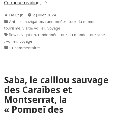
« La
Continue reading
Dominique,
Posted
Isa Et Jb
2 juillet 2024
l’île
by
Posted
,
,
,
,
Antilles
navigation
randonnées
tour du monde
secrète
in
,
,
,
tourisme
visite
voilier
voyage
des
Tags:
,
,
,
,
îles
navigation
randonnée
tour du monde
tourisme
Caraïbes »
,
,
voilier
voyage
sur
11 commentaires
La
Dominique,
l’île
secrète
Saba, le caillou sauvage
des
Caraïbes
des Caraïbes et
Montserrat, la
« Pompeï des