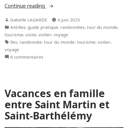
« Un
Continue reading
dernier
Posted
Isabelle LAGARDE
4 juin 2025
au
by
Posted
,
,
,
,
Antilles
guide pratique
randonnées
tour du monde
revoir
in
,
,
,
tourisme
visite
voilier
voyage
en
Tags:
,
,
,
,
,
îles
randonnée
tour du monde
tourisme
voilier
Guadeloupe
voyage
et
sur
6 commentaires
aux
Un
Saintes »
dernier
au
revoir
Vacances en famille
en
Guadeloupe
entre Saint Martin et
et
aux
Saint-Barthélémy
Saintes