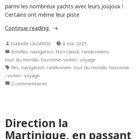
parmi les nombreux yachts avec leurs joujoux !
Certains ont même leur piste
« A
Continue reading
la
Posted
Isabelle LAGARDE
4 mai 2025
découverte
by
Posted
,
,
,
,
Antilles
navigation
Non classé
randonnées
de
in
,
,
,
tour du monde
tourisme
voilier
voyage
Statia,
Tags:
,
,
,
,
îles
navigation
randonnée
tour du monde
tourisme
Saba
,
,
voilier
voyage
en
sur
2 commentaires
passant
A
par
la
Saint
découverte
Barthélémy »
de
Direction la
Statia,
Saba
Martinique, en passant
en