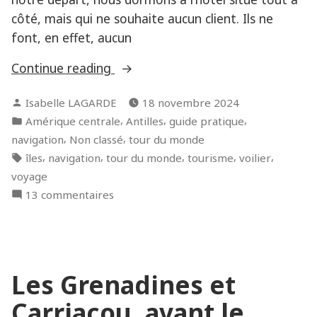
côté, mais qui ne souhaite aucun client. Ils ne
font, en effet, aucun
« Chantier
Continue reading
à
Posted
Isabelle LAGARDE
18 novembre 2024
Chagaramas,
by
Posted
,
,
,
Amérique centrale
Antilles
guide pratique
Trinité
in
,
,
navigation
Non classé
tour du monde
et
Tags:
,
,
,
,
,
îles
navigation
tour du monde
tourisme
voilier
Tobago
voyage
(aout
sur
13 commentaires
2024) »
Chantier
à
Chagaramas,
Trinité
Les Grenadines et
et
Tobago
Carriacou, avant le
(aout