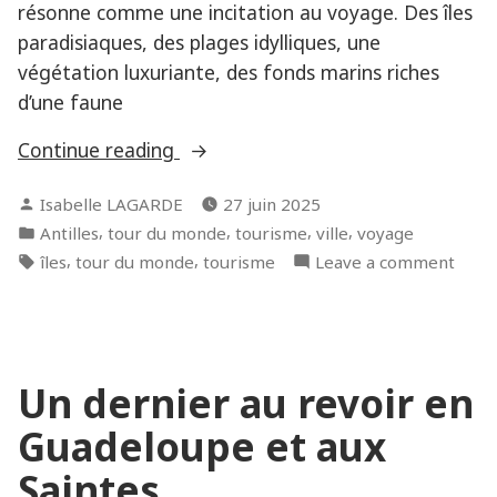
résonne comme une incitation au voyage. Des îles
paradisiaques, des plages idylliques, une
végétation luxuriante, des fonds marins riches
d’une faune
« SAINT-
Continue reading
MARTIN
Posted
Isabelle LAGARDE
27 juin 2025
et
by
Posted
,
,
,
,
Antilles
tour du monde
tourisme
ville
voyage
SAINT-
in
Tags:
,
,
on
îles
tour du monde
tourisme
Leave a comment
BARTHÉLÉMY,
SAIN
deux
MAR
îles
et
au
SAIN
cœur
Un dernier au revoir en
BART
des
deux
Guadeloupe et aux
Petites
îles
au
Saintes
Antilles… »